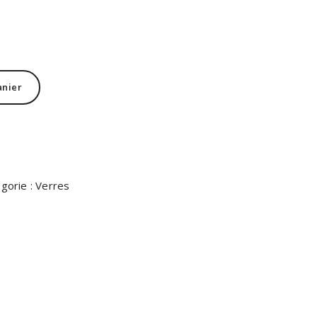
Alternative:
anier
nvies
gorie :
Verres