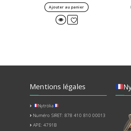
Ajouter au panier
Vue Rapide
Ajouter à la liste d’env
Mentions légales
Ny
Nytrölia
Numéro SIRET: 878 410 810 00013
APE: 4791B