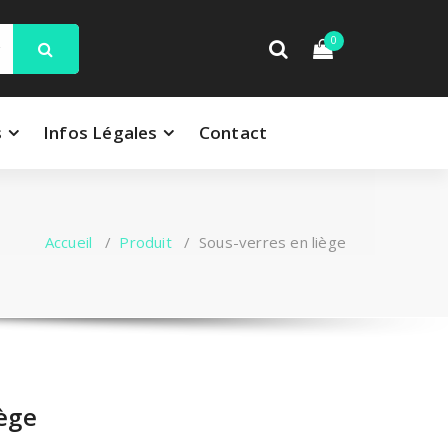
0
s
Infos Légales
Contact
Accueil
/
Produit
/
Sous-verres en liège
iège