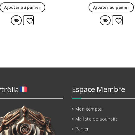
Ajouter au panier
Ajouter au panier
ies
Vue Rapide
Ajouter à la liste d’envies
Vue Rapi
Ajou
Espace Membre
trölia
Mon compte
Ma liste de souhaits
Panier