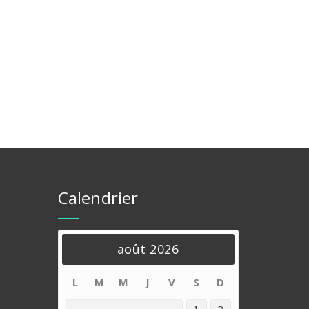
de
ter à la liste d’envies
Calendrier
août 2026
L
M
M
J
V
S
D