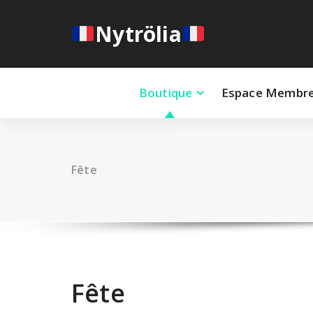
Aller
au
Nytrölia
contenu
Boutique
Espace Membr
Fête
Fête