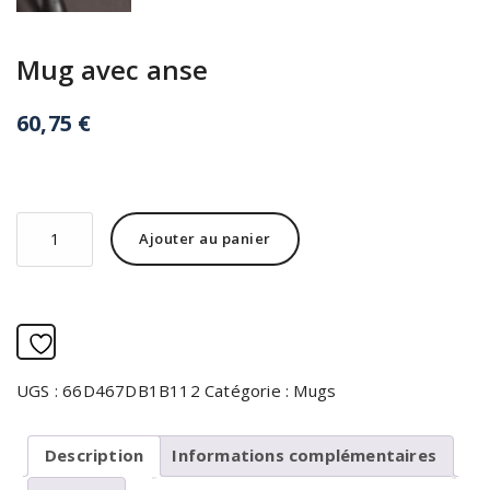
Mug avec anse
60,75
€
quantité
Alternative:
Ajouter au panier
de
Mug
avec
anse
Ajouter à la liste d’envies
UGS :
66D467DB1B112
Catégorie :
Mugs
Description
Informations complémentaires