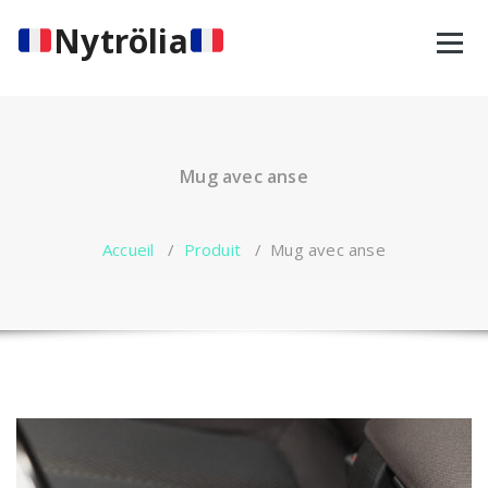
Aller
Nytrölia
au
contenu
Mug avec anse
Accueil
/
Produit
/
Mug avec anse