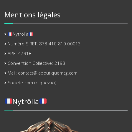
sur
la
Mentions légales
page
du
produit
Nytrölia
Numéro SIRET: 878 410 810 00013
APE: 4791B
Convention Collective: 2198
Mail: contact@laboutiquemcg.com
Societe.com (cliquez ici)
Nytrölia