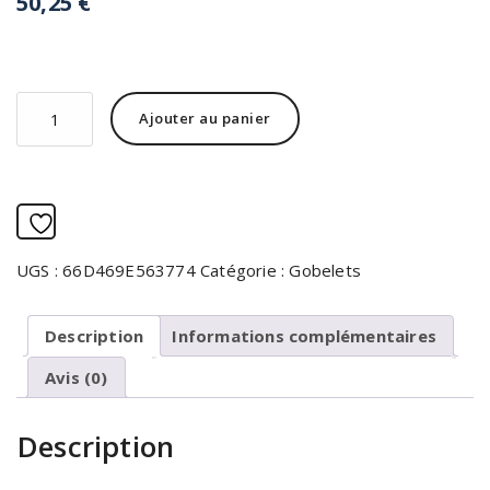
50,25
€
quantité
Alternative:
Ajouter au panier
de
Gobelet
à
vin
Ajouter à la liste d’envies
UGS :
66D469E563774
Catégorie :
Gobelets
Description
Informations complémentaires
Avis (0)
Description