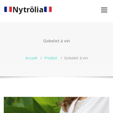
Aller
Nytrölia
au
contenu
Gobelet à vin
Accueil
/
Produit
/
Gobelet à vin