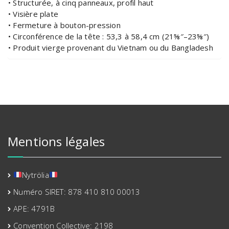
• Structurée, à cinq panneaux, profil haut
• Visière plate
• Fermeture à bouton-pression
• Circonférence de la tête : 53,3 à 58,4 cm (21⅝″–23⅝″)
• Produit vierge provenant du Vietnam ou du Bangladesh
Mentions légales
Nytrölia
Numéro SIRET: 878 410 810 00013
APE: 4791B
Convention Collective: 2198