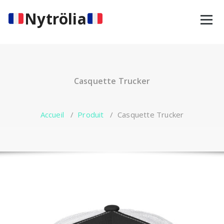
Aller
Nytrölia
au
contenu
Casquette Trucker
Accueil
/
Produit
/
Casquette Trucker