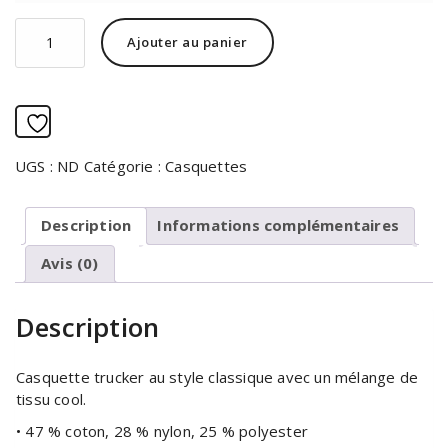
quantité
Alternative:
Ajouter au panier
de
Casquette
Trucker
Ajouter à la liste d’envies
UGS :
ND
Catégorie :
Casquettes
Description
Informations complémentaires
Avis (0)
Description
Casquette trucker au style classique avec un mélange de
tissu cool.
• 47 % coton, 28 % nylon, 25 % polyester